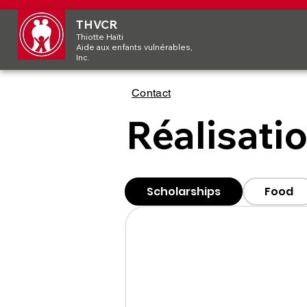
THVCR
Thiotte Haïti
Aide aux enfants vulnérables,
Inc.
Contact
Réalisati
Scholarships
Food