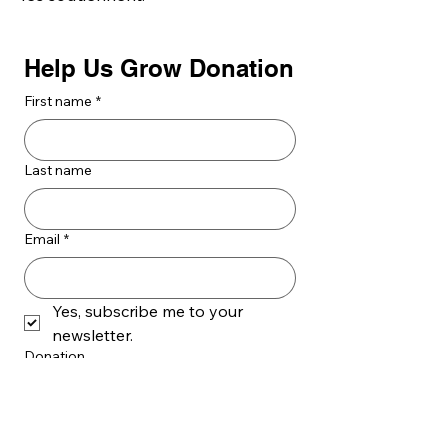
Help Us Grow Donation
First name
*
Last name
Email
*
Yes, subscribe me to your 
newsletter.
Donation
20 $US