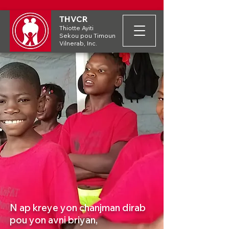
THVCR
Thiotte Ayiti
Sekou pou Timoun
Vilnerab, Inc.
N ap kreye yon chanjman dirab
pou yon avni briyan,