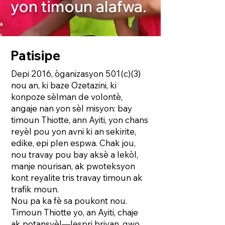
yon timoun alafwa.
Patisipe
Depi 2016, òganizasyon 501(c)(3)
nou an, ki baze Ozetazini, ki
konpoze sèlman de volontè,
angaje nan yon sèl misyon: bay
timoun Thiotte, ann Ayiti, yon chans
reyèl pou yon avni ki an sekirite,
edike, epi plen espwa. Chak jou,
nou travay pou bay aksè a lekòl,
manje nourisan, ak pwoteksyon
kont reyalite tris travay timoun ak
trafik moun.
Nou pa ka fè sa poukont nou.
Timoun Thiotte yo, an Ayiti, chaje
ak potansyèl—lespri briyan, gwo