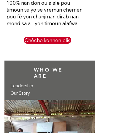
100% nan don ou a ale pou
timoun sa yo se vreman chemen
pou fè yon chanjman dirab nan
mond sa a - yon timoun alafwa.
Chèche konnen plis
WHO WE
ARE
Leadership
Our Story