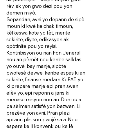
rèv, ak yon gwo dezi pou yon
demen miyò.
Sepandan, avni yo depann de sipò
moun ki kwè ke chak timoun,
kèlkeswa kote yo fèt, merite
sekirite, diyite, edikasyon ak
opòtinite pou yo reyisi.
Kontribisyon ou nan Fon Jeneral
nou an pèmèt nou kenbe salklas
yo ouvè, bay manje, sipòte
pwofesè devwe, kenbe espas ki an
sekirite, finanse medam KoFAT yo
ki prepare manje epi pran swen
elèv yo, epi reponn a ijans ki
menase misyon nou an. Don ou a
pa sèlman satisfè yon bezwen. Li
prezève yon avni. Pran plezi
aprann plis sou pwojè sa a. Nou
espere ke li konvenk ou ke lè