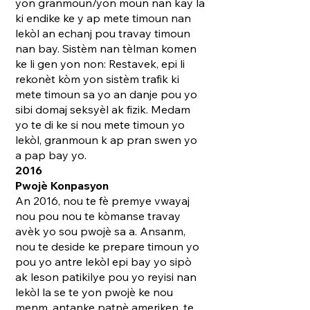
yon granmoun/yon moun nan kay la
ki endike ke y ap mete timoun nan
lekòl an echanj pou travay timoun
nan bay. Sistèm nan tèlman komen
ke li gen yon non: Restavek, epi li
rekonèt kòm yon sistèm trafik ki
mete timoun sa yo an danje pou yo
sibi domaj seksyèl ak fizik. Medam
yo te di ke si nou mete timoun yo
lekòl, granmoun k ap pran swen yo
a pap bay yo.
2016
Pwojè Konpasyon
An 2016, nou te fè premye vwayaj
nou pou nou te kòmanse travay
avèk yo sou pwojè sa a. Ansanm,
nou te deside ke prepare timoun yo
pou yo antre lekòl epi bay yo sipò
ak leson patikilye pou yo reyisi nan
lekòl la se te yon pwojè ke nou
menm, antanke patnè ameriken, te