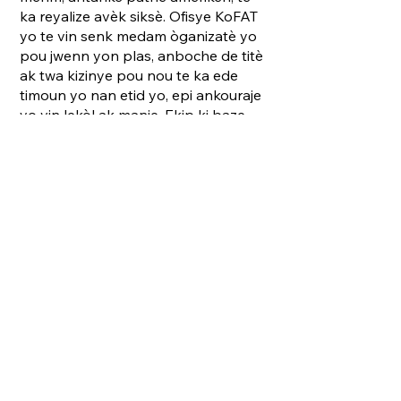
ka reyalize avèk siksè. Ofisye KoFAT
yo te vin senk medam òganizatè yo
pou jwenn yon plas, anboche de titè
ak twa kizinye pou nou te ka ede
timoun yo nan etid yo, epi ankouraje
yo vin lekòl ak manje. Ekip ki baze
Ozetazini an te kòmanse ranmase
lajan epi òganize kòm yon
òganizasyon san bi likratif pou ede
nan travay sa a.
An 2016, nou te bay 13 timoun lajan
pou lekòl. Ane pase a, nou te bay
plis pase 120 timoun lajan pou yo te
ka ale lekòl. Premye elèv nou an ki
pral gradye, atravè pwogram nou
an, ap fèt an jen 2026. Esansyèlman,
nou gen yon "klib ti gason ak ti fi" ki
ede bay timoun yo leson patikilye
pou prepare yo pou yo reyisi lekòl.
Kòm moun ki responsab yo pa konn