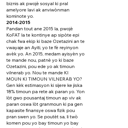
biznis ak pwojè sosyal ki pral
amelyore lavi ak anviwònman
kominote yo.
2014-2015
Pandan tout ane 2015 la, pwojè
KoFAT la te kontinye ap sipòte epi
chak fwa ekip ki baze Ozetazini an te
vwayaje an Ayiti, yo te fè reyinyon
avèk yo. An 2015, medam ayisyèn yo
te mande nou, patnè yo ki baze
Ozetazini, pou ede yo ak timoun
vilnerab yo. Nou te mande KI
MOUN KI TIMOUN VILNERAB YO?
Gen kèk estimasyon ki sijere ke jiska
18% timoun pa rete ak paran yo. Yon
lòt gwo pousantaj timoun ap viv ak
paran oswa lòt granmoun ki pa gen
kapasite finansye oswa fizik pou
pran swen yo. Se poutèt sa, li twò
komen pou yo bay timoun yo bay