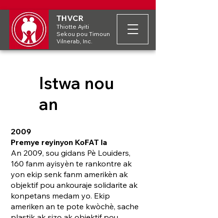
THVCR
Thiotte Ayiti
Sekou pou Timoun
Vilnerab, Inc.
Istwa nou
an
2009
Premye reyinyon KoFAT la
An 2009, sou gidans Pè Louiders,
160 fanm ayisyèn te rankontre ak
yon ekip senk fanm amerikèn ak
objektif pou ankouraje solidarite ak
konpetans medam yo. Ekip
ameriken an te pote kwòchè, sache
plastik ak sizo ak objektif pou