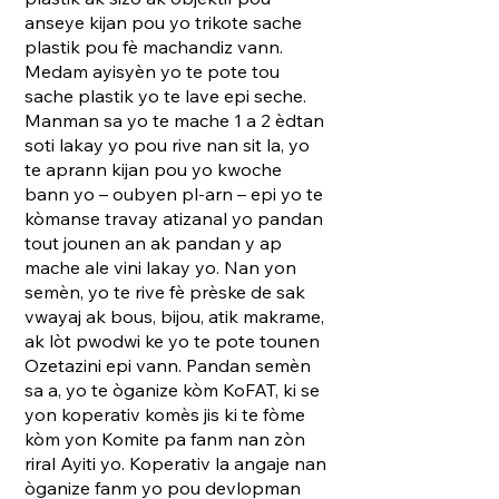
anseye kijan pou yo trikote sache
plastik pou fè machandiz vann.
Medam ayisyèn yo te pote tou
sache plastik yo te lave epi seche.
Manman sa yo te mache 1 a 2 èdtan
soti lakay yo pou rive nan sit la, yo
te aprann kijan pou yo kwoche
bann yo – oubyen pl-arn – epi yo te
kòmanse travay atizanal yo pandan
tout jounen an ak pandan y ap
mache ale vini lakay yo. Nan yon
semèn, yo te rive fè prèske de sak
vwayaj ak bous, bijou, atik makrame,
ak lòt pwodwi ke yo te pote tounen
Ozetazini epi vann. Pandan semèn
sa a, yo te òganize kòm KoFAT, ki se
yon koperativ komès jis ki te fòme
kòm yon Komite pa fanm nan zòn
riral Ayiti yo. Koperativ la angaje nan
òganize fanm yo pou devlopman