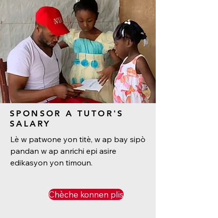
SPONSOR A TUTOR'S
SALARY
Lè w patwone yon titè, w ap bay sipò
pandan w ap anrichi epi asire
edikasyon yon timoun.
Chèche konnen plis