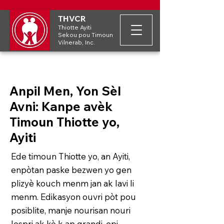
THVCR
Thiotte Ayiti
Sekou pou Timoun
Vilnerab, Inc.
Anpil Men, Yon Sèl
Avni: Kanpe avèk
Timoun Thiotte yo,
Ayiti
Ede timoun Thiotte yo, an Ayiti,
enpòtan paske bezwen yo gen
plizyè kouch menm jan ak lavi li
menm. Edikasyon ouvri pòt pou
posiblite, manje nourisan nouri
lespri ak kò k ap grandi, epi