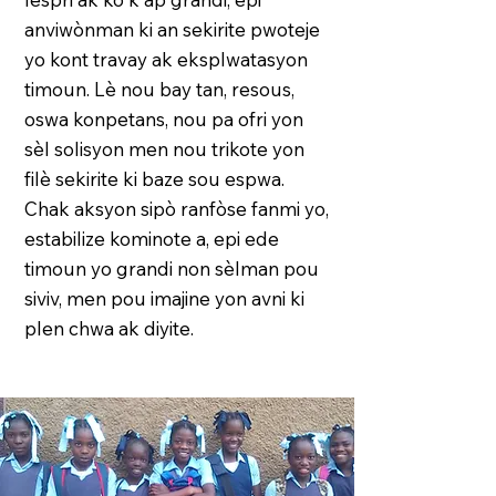
anviwònman ki an sekirite pwoteje
yo kont travay ak eksplwatasyon
timoun. Lè nou bay tan, resous,
oswa konpetans, nou pa ofri yon
sèl solisyon men nou trikote yon
filè sekirite ki baze sou espwa.
Chak aksyon sipò ranfòse fanmi yo,
estabilize kominote a, epi ede
timoun yo grandi non sèlman pou
siviv, men pou imajine yon avni ki
plen chwa ak diyite.