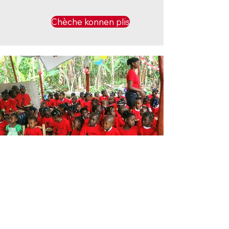
Chèche konnen plis
KOFAT COMPASSION
PROJECT
An 2016, THVCR, Inc te fonde avèk
yon sèl misyon nan kè l: kanpe bò