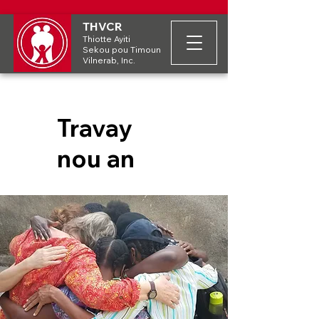
THVCR
Thiotte Ayiti
Sekou pou Timoun
Vilnerab, Inc.
Travay
nou an