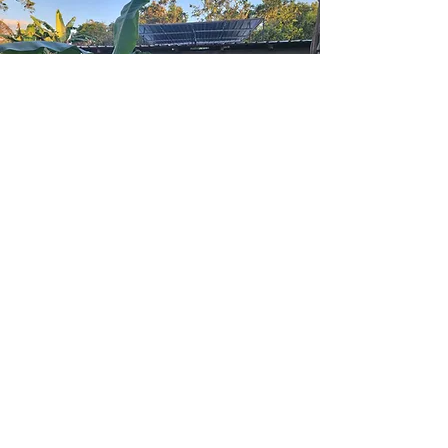
THE BUILDING +
LAND
An 2009, sou gidans Pè Louiders,
160 fanm ayisyèn te rankontre ak
yon ekip senk fanm amerikèn...
Chèche konnen plis