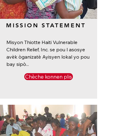
MISSION STATEMENT
Misyon Thiotte Haiti Vulnerable
Children Relief, Inc. se pou l asosye
avèk òganizatè Ayisyen lokal yo pou
bay sipò...
Chèche konnen plis