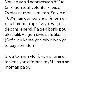
Nou se yon ti òganizasyon 501(c)
(3) ki gen tout volontè, ki baze
Ozetazini, men ki puisan. Sa vle di
100% nan don ou ale dirèkteman
pou timoun n ap sèvi yo. Pa gen
depans jeneral. Pa gen bonis pou
ekzekitif. Pa gen biwo sofistike.
(Sòf si ou konte yon tab pliyan yo
te bay kòm don.)
Si ou te janm vle fè yon diferans—
tankou, yon diferans reyèl—sa a se
moman pa ou.