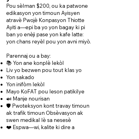
Pou sèlman $200, ou ka patwone
edikasyon yon timoun Ayisyen
atravè Pwojè Konpasyon Thiotte
Ayiti a—epi ba yo yon bagay ki pi
ban yo enèji pase yon kafe latte:
yon chans reyèl pou yon avni miyò.
Parennaj ou a bay:
📚 Yon ane konplè lekòl
Liv yo bezwen pou tout klas yo
Yon sakado
Yon inifòm lekòl
Mayo KoFAT pou leson patikilye
🍛 Manje nourisan
🛡️ Pwoteksyon kont travay timoun
ak trafik timoun Obsèvasyon ak
swen medikal lè sa nesesè
❤️ Espwa—wi, kalite ki dire a